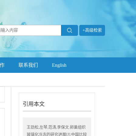
+高级检索
作
联系我们
English
引用本文
王劲松,左琴,范涛,李保文.卵巢组织
玻璃化冷冻的研究进展[J].中国比较