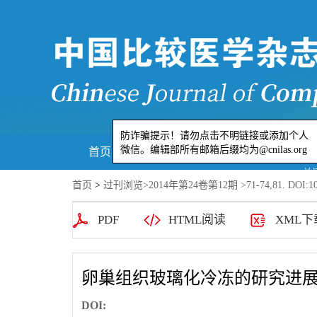
防诈骗提示！请勿点击不明链接或添加个
首页
期刊介绍
编委会
作者
微信。编辑部所有邮箱后缀均为@cnilas.or
首页
>
过刊浏览
>
2014年第24卷第12期
>71-74,81. DOI:10
PDF
HTML阅读
XML下
卵巢组织玻璃化冷冻的研究进
DOI: