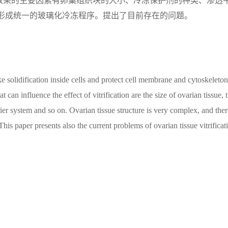
效果的主要因素有卵巢组织块的大小、冷冻保护剂的种类、渗透
未形成统一的玻璃化冷冻程序。提出了目前存在的问题。
ike solidification inside cells and protect cell membrane and cytoskeleton
t can influence the effect of vitrification are the size of ovarian tissue, 
ier system and so on. Ovarian tissue structure is very complex, and ther
This paper presents also the current problems of ovarian tissue vitrificat