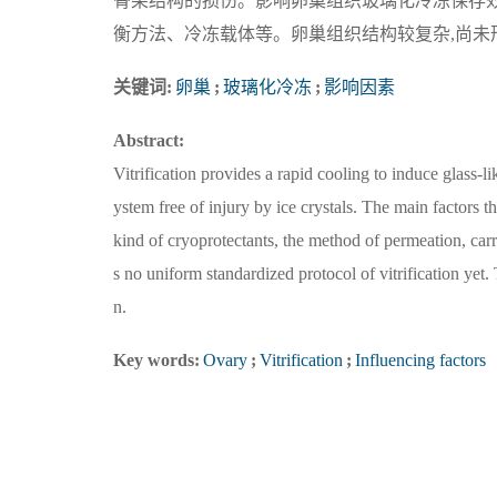
骨架结构的损伤。影响卵巢组织玻璃化冷冻保存
衡方法、冷冻载体等。卵巢组织结构较复杂,尚
关键词:
卵巢
;
玻璃化冷冻
;
影响因素
Abstract:
Vitrification provides a rapid cooling to induce glass-l
ystem free of injury by ice crystals. The main factors tha
kind of cryoprotectants, the method of permeation, carr
s no uniform standardized protocol of vitrification yet. 
n.
Key words:
Ovary
;
Vitrification
;
Influencing factors