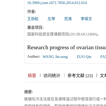
10.3969.j.issn.1671.7856.2014.012.014
作者:
王劲松
左琴
范涛
李保文
基金项目:
国家科技部支撑课题项目(2013BAK11B00)。
Research progress of ovarian tissue
Author:
WANG Jin-song
ZUO Qin
FA
|
|
|
|
|
|
|
摘要
访问统计
参考文献 [23]
文
摘要:
玻璃化冷冻法是在急速降温过程中使溶液行成一