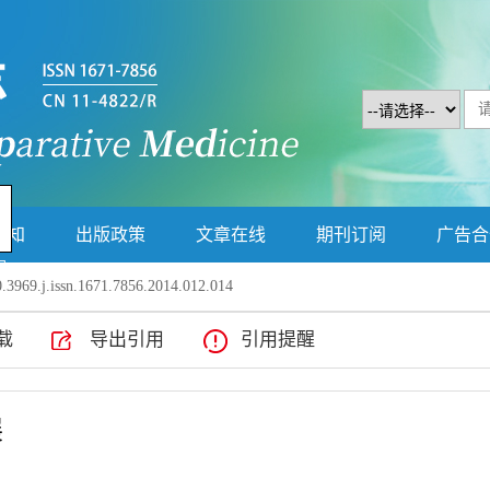
人
须知
出版政策
文章在线
期刊订阅
广告合
g
.3969.j.issn.1671.7856.2014.012.014
关闭
载
导出引用
引用提醒
展