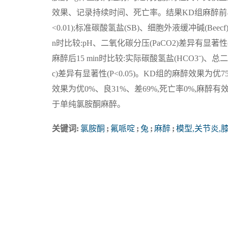
效果、记录持续时间、死亡率。结果KD组麻醉前与麻醉后
<0.01);标准碳酸氢盐(SB)、细胞外液缓冲碱(Beec
n时比较:pH、二氧化碳分压(PaCO2)差异有显著性(P<
麻醉后15 min时比较:实际碳酸氢盐(HCO3ˉ)、总二氧化
c)差异有显著性(P<0.05)。KD组的麻醉效果为优7
效果为优0%、良31%、差69%,死亡率0%,麻醉
于单纯氯胺酮麻醉。
关键词:
氯胺酮
;
氟哌啶
;
兔
;
麻醉
;
模型,关节炎,