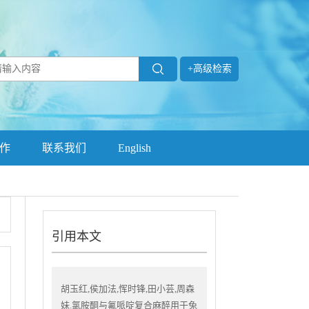
+高级检索
作
联系我们
English
引用本文
胡玉红,侯加法,恽时锋,田小芸,周森
妹.氯胺酮与氟哌啶复合麻醉用于兔