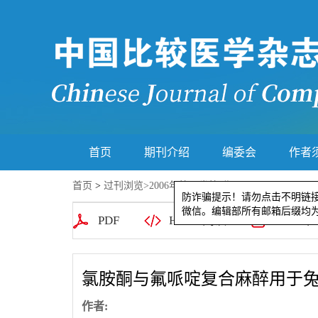
首页
期刊介绍
编委会
作者
首页
>
过刊浏览
>
2006年第16卷第4期
>214-216
防诈骗提示！请勿点击不明
PDF
HTML阅读
XML下
微信。编辑部所有邮箱后缀均为@c
氯胺酮与氟哌啶复合麻醉用于
作者: