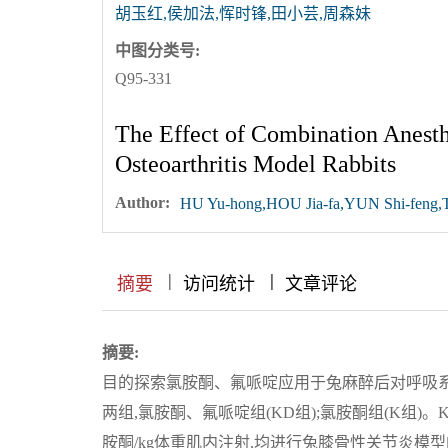
胡玉红,侯加法,恽时锋,田小芸,周森妹
中图分类号:
Q95-331
The Effect of Combination Anesth
Osteoarthritis Model Rabbits
Author:
HU Yu-hong,HOU Jia-fa,YUN Shi-feng
|
|
|
|
|
|
|
摘要
访问统计
文章评论
摘要:
目的探索氯胺酮、氟哌啶应用于兔麻醉后对呼吸系
两组,氯胺酮、氟哌啶组(KD组);氯胺酮组(K组)。KD组
胺酮/kg体重肌内注射,均进行兔膝骨性关节炎模型