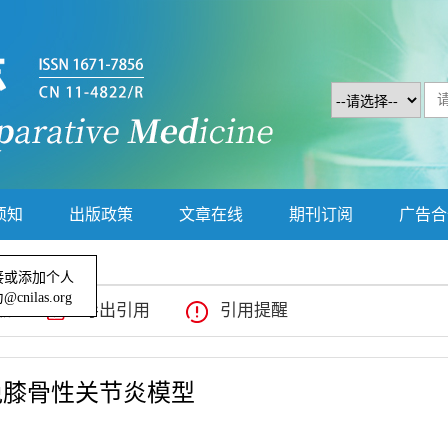
须知
出版政策
文章在线
期刊订阅
广告合
链接或添加个人
载
导出引用
引用提醒
nilas.org
关闭
兔膝骨性关节炎模型