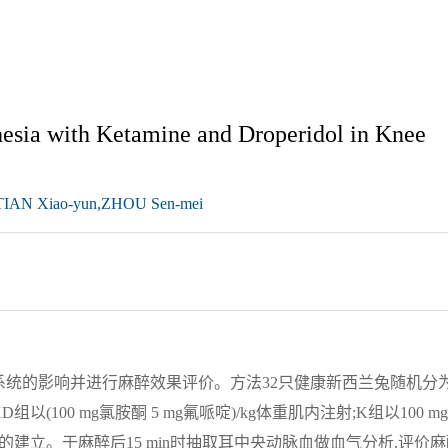
esia with Ketamine and Droperidol in Knee
,TIAN Xiao-yun,ZHOU Sen-mei
统的影响并进行麻醉效果评价。方法32只健康新西兰兔随机分
以(100 mg氯胺酮 5 mg氟哌啶)/kg体重肌内注射;K组以100 m
的建立。于麻醉后15 min时抽取耳中央动脉血做血气分析,评价麻