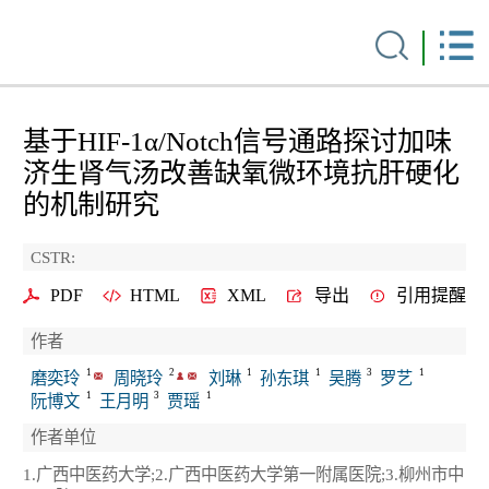
基于HIF-1α/Notch信号通路探讨加味
济生肾气汤改善缺氧微环境抗肝硬化
的机制研究
CSTR:
PDF
HTML
XML
导出
引用提醒
作者
1
2
1
1
3
1
磨奕玲
周晓玲
刘琳
孙东琪
吴腾
罗艺
1
3
1
阮博文
王月明
贾瑶
作者单位
1.广西中医药大学;2.广西中医药大学第一附属医院;3.柳州市中