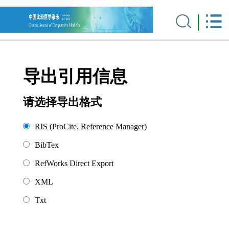
导出引用信息
请选择导出格式
RIS (ProCite, Reference Manager)
BibTex
RefWorks Direct Export
XML
Txt