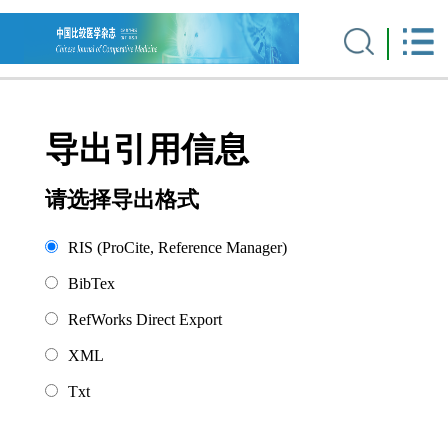
导出引用信息
请选择导出格式
RIS (ProCite, Reference Manager)
BibTex
RefWorks Direct Export
XML
Txt