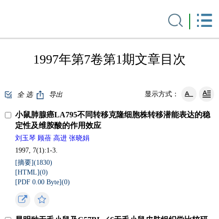
1997年第7卷第1期文章目次
显示方式：
全 选
导出
小鼠肺腺癌LA795不同转移克隆细胞株转移潜能表达的稳
定性及维胺酸的作用效应
刘玉琴 顾蓓 高进 张晓娟
1997, 7(1):1-3.
[摘要](
1830
)
[HTML](
0
)
[PDF 0.00 Byte](
0
)