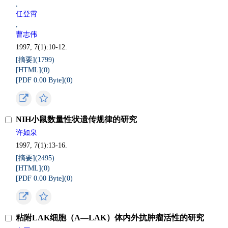
,
任登霄
,
曹志伟
1997, 7(1):10-12.
[摘要](
1799
)
[HTML](
0
)
[PDF 0.00 Byte](
0
)
NIH小鼠数量性状遗传规律的研究
许如泉
1997, 7(1):13-16.
[摘要](
2495
)
[HTML](
0
)
[PDF 0.00 Byte](
0
)
粘附LAK细胞（A—LAK）体内外抗肿瘤活性的研究