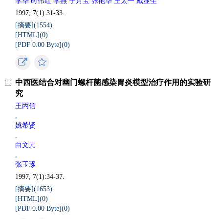
李华 时伟红 李燕 宁月宝 张艳华 王太一 戴显生
1997, 7(1):31-33.
[摘要](
1554
)
[HTML](
0
)
[PDF 0.00 Byte](
0
)
中西医结合对幽门螺杆菌感染胃炎模型治疗作用的实验研
究
王丙信
,
姚希贤
,
白文元
,
张玉琢
1997, 7(1):34-37.
[摘要](
1653
)
[HTML](
0
)
[PDF 0.00 Byte](
0
)