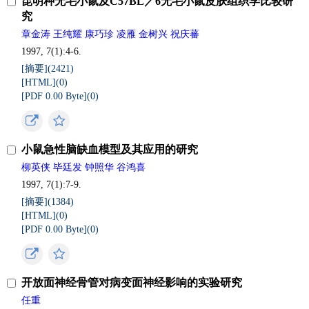
昆明种无毛小鼠及C57BL／6无毛小鼠皮肤组织学比较研
究
章金涛 王纯耀 康巧珍 凌雁 金树兴 祝庆蕃
1997, 7(1):4-6.
[摘要](
2421
)
[HTML](
0
)
[PDF 0.00 Byte](
0
)
小鼠急性脑缺血模型及其应用的研究
柳英侠 毕廷发 钟照华 谷鸿喜
1997, 7(1):7-9.
[摘要](
1384
)
[HTML](
0
)
[PDF 0.00 Byte](
0
)
开放面神经骨管对病变面神经影响的实验研究
任重