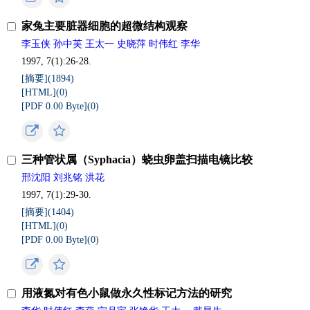
家兔主要脏器细胞的超微结构观察
李玉侠 孙中芙 王太一 史晓萍 时伟红 李华
1997, 7(1):26-28.
[摘要](
1894
)
[HTML](
0
)
[PDF 0.00 Byte](
0
)
三种管状属（Syphacia）蛲虫卵盖扫描电镜比较
邢沈阳 刘兆铭 洪花
1997, 7(1):29-30.
[摘要](
1404
)
[HTML](
0
)
[PDF 0.00 Byte](
0
)
用液氮对有色小鼠做永久性标记方法的研究