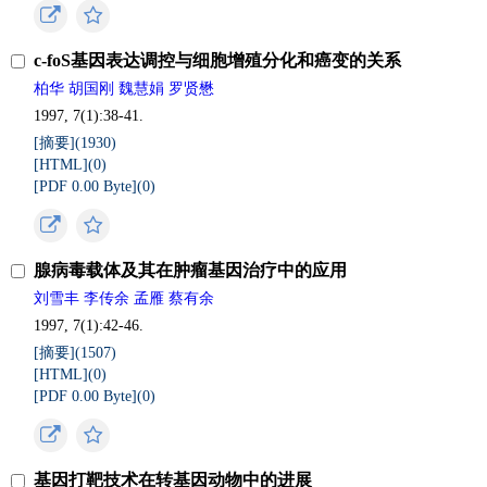
c-foS基因表达调控与细胞增殖分化和癌变的关系
柏华 胡国刚 魏慧娟 罗贤懋
1997, 7(1):38-41.
[摘要](
1930
)
[HTML](
0
)
[PDF 0.00 Byte](
0
)
腺病毒载体及其在肿瘤基因治疗中的应用
刘雪丰 李传余 孟雁 蔡有余
1997, 7(1):42-46.
[摘要](
1507
)
[HTML](
0
)
[PDF 0.00 Byte](
0
)
基因打靶技术在转基因动物中的进展