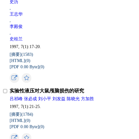
史历
,
王志华
,
李殿俊
,
史桂兰
1997, 7(1):17-20.
[摘要](
1583
)
[HTML](
0
)
[PDF 0.00 Byte](
0
)
实验性液压对大鼠颅脑损伤的研究
吕祁峰 张必成 刘小平 刘发益 陈晓光 方加胜
1997, 7(1):21-25.
[摘要](
1784
)
[HTML](
0
)
[PDF 0.00 Byte](
0
)