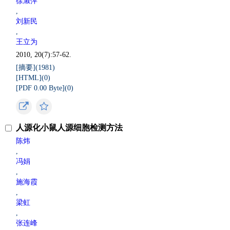
徐淑萍
,
刘新民
,
王立为
2010, 20(7):57-62.
[摘要](
1981
)
[HTML](
0
)
[PDF 0.00 Byte](
0
)
人源化小鼠人源细胞检测方法
陈炜
,
冯娟
,
施海霞
,
梁虹
,
张连峰