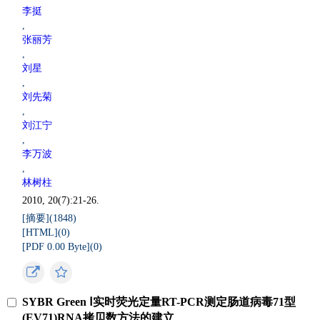
李挺
,
张丽芳
,
刘星
,
刘先菊
,
刘江宁
,
李万波
,
林树柱
2010, 20(7):21-26.
[摘要](
1848
)
[HTML](
0
)
[PDF 0.00 Byte](
0
)
SYBR Green Ⅰ实时荧光定量RT-PCR测定肠道病毒71型
(EV71)RNA拷贝数方法的建立