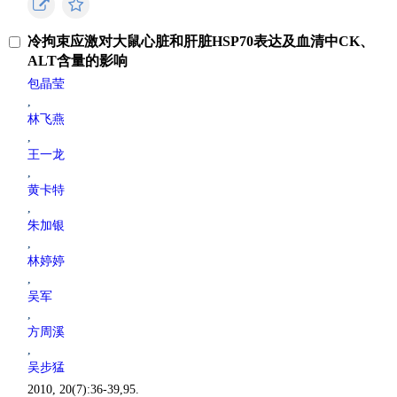
冷拘束应激对大鼠心脏和肝脏HSP70表达及血清中CK、
ALT含量的影响
包晶莹
,
林飞燕
,
王一龙
,
黄卡特
,
朱加银
,
林婷婷
,
吴军
,
方周溪
,
吴步猛
2010, 20(7):36-39,95.