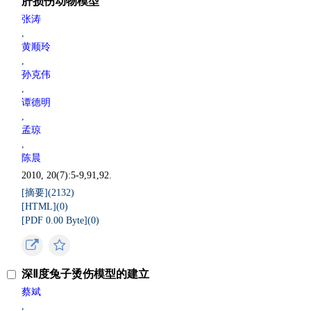
肝损伤动物模型
张涛
,
黄顺玲
,
孙克伟
,
谭德明
,
孟琼
,
陈晨
2010, 20(7):5-9,91,92.
[摘要](
2132
)
[HTML](
0
)
[PDF 0.00 Byte](
0
)
深Ⅱ度兔子烫伤模型的建立
蔡斌
,