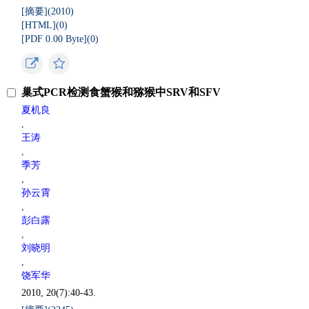
[摘要](
2010
)
[HTML](
0
)
[PDF 0.00 Byte](
0
)
巢式PCR检测食蟹猴和猕猴中SRV和SFV
夏机良
,
王涛
,
季芳
,
孙云霄
,
彭白露
,
刘晓明
,
饶军华
2010, 20(7):40-43.