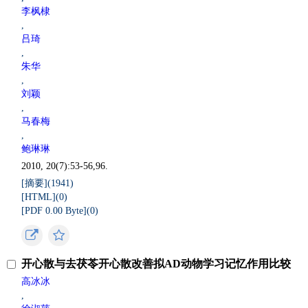
李枫棣
,
吕琦
,
朱华
,
刘颖
,
马春梅
,
鲍琳琳
2010, 20(7):53-56,96.
[摘要](
1941
)
[HTML](
0
)
[PDF 0.00 Byte](
0
)
开心散与去茯苓开心散改善拟AD动物学习记忆作用比较
高冰冰
,