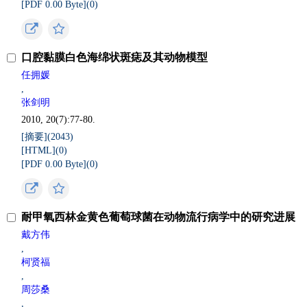
[PDF 0.00 Byte](
0
)
口腔黏膜白色海绵状斑痣及其动物模型
任拥媛
,
张剑明
2010, 20(7):77-80.
[摘要](
2043
)
[HTML](
0
)
[PDF 0.00 Byte](
0
)
耐甲氧西林金黄色葡萄球菌在动物流行病学中的研究进展
戴方伟
,
柯贤福
,
周莎桑
,