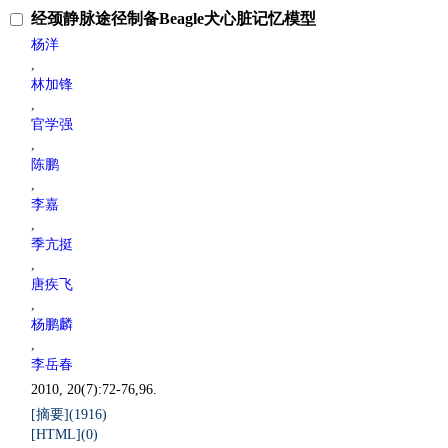
经颈静脉途径制备Beagle犬心脏记忆模型
杨洋
,
林加锋
,
官学强
,
陈鹏
,
李嘉
,
季亢挺
,
唐疾飞
,
杨鹏麟
,
李岳春
2010, 20(7):72-76,96.
[摘要](
1916
)
[HTML](
0
)