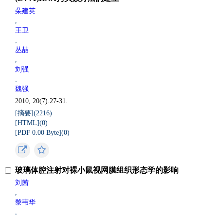
朵建英
,
王卫
,
丛喆
,
刘强
,
魏强
2010, 20(7):27-31.
[摘要](
2216
)
[HTML](
0
)
[PDF 0.00 Byte](
0
)
玻璃体腔注射对裸小鼠视网膜组织形态学的影响
刘茜
,
黎韦华
,