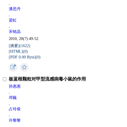
,
潘思丹
,
梁虹
,
宋铭晶
2010, 20(7):49-52.
[摘要](
1622
)
[HTML](
0
)
[PDF 0.00 Byte](
0
)
板蓝根颗粒对甲型流感病毒小鼠的作用
孙惠惠
,
邓巍
,
占玲俊
,
许黎黎
,