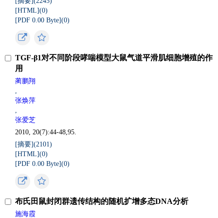
[摘要](
2245
)
[HTML](
0
)
[PDF 0.00 Byte](
0
)
TGF-β1对不同阶段哮喘模型大鼠气道平滑肌细胞增殖的作
用
蔺鹏翔
,
张焕萍
,
张爱芝
2010, 20(7):44-48,95.
[摘要](
2101
)
[HTML](
0
)
[PDF 0.00 Byte](
0
)
布氏田鼠封闭群遗传结构的随机扩增多态DNA分析
施海霞