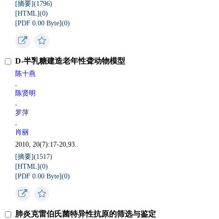
[摘要](
1796
)
[HTML](
0
)
[PDF 0.00 Byte](
0
)
D-半乳糖建造老年性聋动物模型
陈十燕
,
陈贤明
,
罗萍
,
肖丽
2010, 20(7):17-20,93.
[摘要](
1517
)
[HTML](
0
)
[PDF 0.00 Byte](
0
)
肺炎克雷伯氏菌特异性抗原的筛选与鉴定