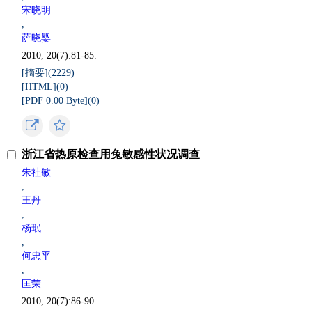
宋晓明
,
萨晓婴
2010, 20(7):81-85.
[摘要](
2229
)
[HTML](
0
)
[PDF 0.00 Byte](
0
)
浙江省热原检查用兔敏感性状况调查
朱社敏
,
王丹
,
杨珉
,
何忠平
,
匡荣
2010, 20(7):86-90.