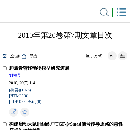
2010年第20卷第7期文章目次
显示方式：
全 选
导出
肿瘤骨转移动物模型研究进展
刘福英
2010, 20(7):1-4.
[摘要](
1923
)
[HTML](
0
)
[PDF 0.00 Byte](
0
)
构建启动大鼠肝组织中TGF-β/Smad信号传导通路的急性