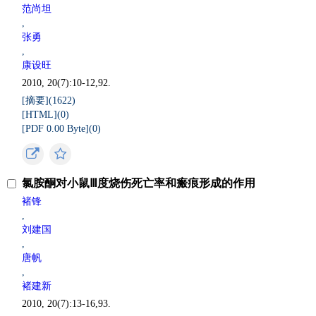
范尚坦
,
张勇
,
康设旺
2010, 20(7):10-12,92.
[摘要](
1622
)
[HTML](
0
)
[PDF 0.00 Byte](
0
)
氯胺酮对小鼠Ⅲ度烧伤死亡率和瘢痕形成的作用
褚锋
,
刘建国
,
唐帆
,
褚建新
2010, 20(7):13-16,93.