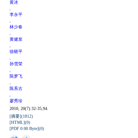
黄冰
,
李永平
,
林少春
,
黄健发
,
徐晓平
,
孙雪荣
,
陈梦飞
,
陈系古
,
廖秀珍
2010, 20(7):32-35,94.
[摘要](
1812
)
[HTML](
0
)
[PDF 0.00 Byte](
0
)