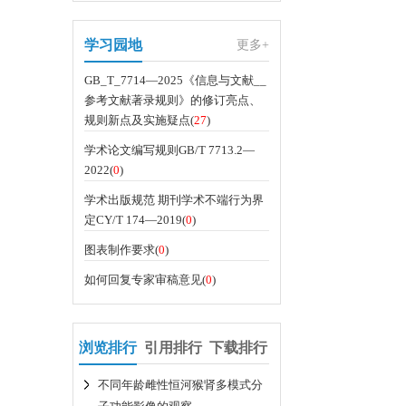
学习园地
更多+
GB_T_7714—2025《信息与文献__
参考文献著录规则》的修订亮点、
规则新点及实施疑点(
27
)
学术论文编写规则GB/T 7713.2—
2022(
0
)
学术出版规范 期刊学术不端行为界
定CY/T 174—2019(
0
)
图表制作要求(
0
)
如何回复专家审稿意见(
0
)
浏览排行
引用排行
下载排行
不同年龄雌性恒河猴肾多模式分