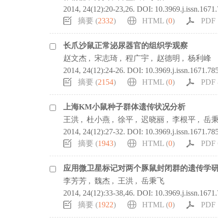
2014, 24(12):20-23,26.
DOI:
10.3969.j.issn.1671
摘要 (
2332
)
HTML (
0
)
PDF 
长爪沙鼠正常泌尿器官的组织学观察
赵文杰
,
宋志琦
,
程广宇
,
赵德明
,
杨利峰
2014, 24(12):24-26.
DOI:
10.3969.j.issn.1671.78
摘要 (
2154
)
HTML (
0
)
PDF 
上海KM小鼠种子群体遗传状况分析
王洪
,
杜小燕
,
徐平
,
迟晓丽
,
李根平
,
岳
2014, 24(12):27-32.
DOI:
10.3969.j.issn.1671.78
摘要 (
1943
)
HTML (
0
)
PDF 
应用微卫星标记对两个豚鼠封闭群的遗传学
李芳芳
,
魏杰
,
王洪
,
岳秉飞
2014, 24(12):33-38,46.
DOI:
10.3969.j.issn.1671
摘要 (
1922
)
HTML (
0
)
PDF 