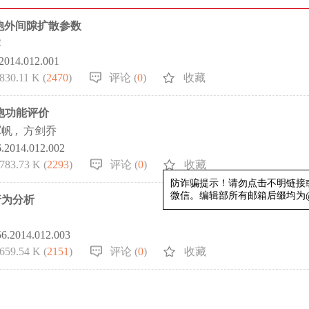
胞外间隙扩散参数
宾
.2014.012.001
830.11 K (
2470
)
评论 (
0
)
收藏
细胞功能评价
军帆
,
方剑乔
6.2014.012.002
783.73 K (
2293
)
评论 (
0
)
收藏
行为分析
防诈骗提示！请勿点击不明
微信。编辑部所有邮箱后缀均为@
56.2014.012.003
659.54 K (
2151
)
评论 (
0
)
收藏