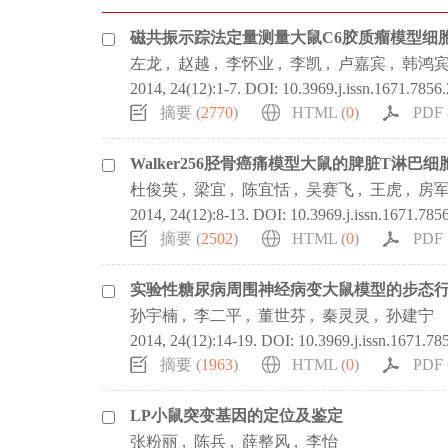
磁共振示踪法定量测量大鼠C6胶质瘤模型细
左龙
,
赵越
,
李怀业
,
李凯
,
卢嘉宾
,
韩鸿
2014, 24(12):1-7.
DOI:
10.3969.j.issn.1671.7856
摘要 (
2770
)
HTML (
0
)
PDF 
Walker256胫骨癌痛模型大鼠的脾脏T淋巴
杜俊英
,
梁宜
,
陈宜恬
,
吴赛飞
,
王虎
,
房
2014, 24(12):8-13.
DOI:
10.3969.j.issn.1671.785
摘要 (
2502
)
HTML (
0
)
PDF 
实验性糖尿病周围神经病变大鼠模型的步态
孙宇楠
,
李二平
,
董世芬
,
秦灵灵
,
孙建宁
2014, 24(12):14-19.
DOI:
10.3969.j.issn.1671.78
摘要 (
1963
)
HTML (
0
)
PDF 
LP小鼠突变基因的定位及鉴定
张粉丽
,
陈兵
,
薛整风
,
李怡