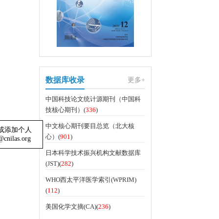
数据库收录
更多+
中国科技论文统计源期刊（中国科
技核心期刊）(
336
)
中文核心期刊要目总览（北大核
心）(
901
)
链接或添加个人
日本科学技术振兴机构文献数据库
cnilas.org
(JST)(
282
)
关闭
WHO西太平洋医学索引(WPRIM)
(
112
)
美国化学文摘(CA)(
236
)