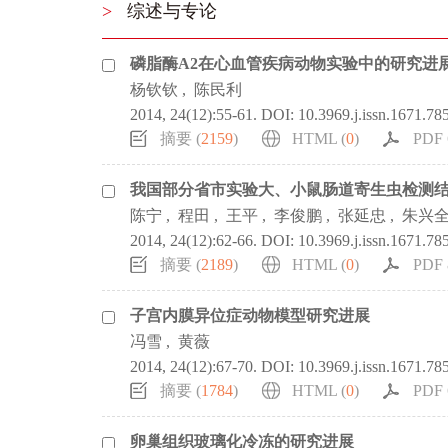
>
综述与专论
磷脂酶A2在心血管疾病动物实验中的研究进
杨钦钦
,
陈民利
2014, 24(12):55-61.
DOI:
10.3969.j.issn.1671.78
摘要 (
2159
)
HTML (
0
)
PDF 
我国部分省市实验大、小鼠肠道寄生虫检测
陈宁
,
程田
,
王平
,
李俊鹏
,
张延忠
,
朱兴
2014, 24(12):62-66.
DOI:
10.3969.j.issn.1671.78
摘要 (
2189
)
HTML (
0
)
PDF 
子宫内膜异位症动物模型研究进展
冯雪
,
黄薇
2014, 24(12):67-70.
DOI:
10.3969.j.issn.1671.78
摘要 (
1784
)
HTML (
0
)
PDF 
卵巢组织玻璃化冷冻的研究进展