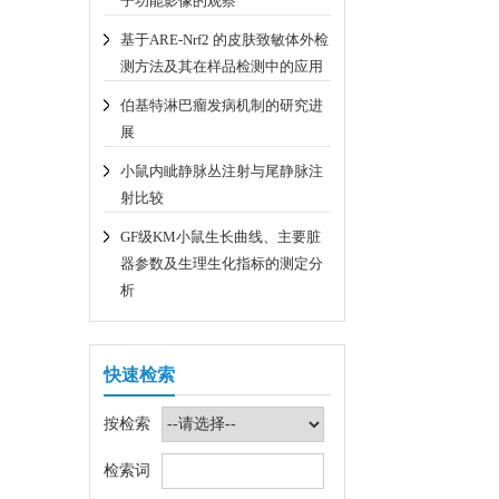
子功能影像的观察
基于ARE-Nrf2 的皮肤致敏体外检
测方法及其在样品检测中的应用
伯基特淋巴瘤发病机制的研究进
展
小鼠内眦静脉丛注射与尾静脉注
射比较
GF级KM小鼠生长曲线、主要脏
器参数及生理生化指标的测定分
析
快速检索
按检索
检索词