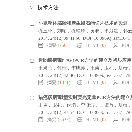
>
技术方法
小鼠整体胚胎和新生鼠石蜡切片技术的改进
徐玉环
,
刘颖
,
徐艳峰
,
黄澜
,
李彦红
,
韩
2014, 24(12):39-41,66.
DOI:
10.3969.j.issn.1671
摘要 (
2563
)
HTML (
0
)
PDF 
树鼩腺病毒(TAV)PCR方法的建立及初步应用
王淑菁
,
付瑞
,
李晓波
,
王吉
,
卫礼
,
巩薇
,
2014, 24(12):42-46.
DOI:
10.3969.j.issn.1671.78
摘要 (
1871
)
HTML (
0
)
PDF 
猫疱疹病毒Ⅰ型实时荧光定量PCR方法的建立
王吉
,
卫礼
,
付瑞
,
李晓波
,
王淑菁
,
巩薇
,
2014, 24(12):47-54.
DOI:
10.3969.j.issn.1671.78
摘要 (
2627
)
HTML (
0
)
PDF 