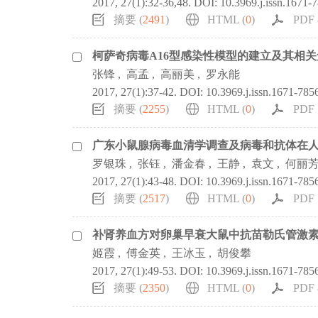
2017, 27(1):32-36,48.
DOI:
10.3969.j.issn.1671-
摘要 (
2491
)
HTML (
0
)
PDF 
柯萨奇病毒A16型感染性模型的建立及其相
张锋
,
高孟
,
高丽美
,
罗永能
2017, 27(1):37-42.
DOI:
10.3969.j.issn.1671-785
摘要 (
2255
)
HTML (
0
)
PDF 
广东小鼠腺病毒血清学调查及病毒和抗体在
罗银珠
,
张钰
,
潘金春
,
王静
,
袁文
,
何丽
2017, 27(1):43-48.
DOI:
10.3969.j.issn.1671-785
摘要 (
2517
)
HTML (
0
)
PDF 
补肾养血方对卵巢早衰大鼠中抗苗勒氏管激
姬霞
,
傅金英
,
王冰玉
,
胡俊攀
2017, 27(1):49-53.
DOI:
10.3969.j.issn.1671-785
摘要 (
2350
)
HTML (
0
)
PDF 