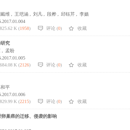
刘戴维
,
王垲涵
,
刘凡
,
段桦
,
邱钰芹
,
李嫱
6.2017.01.004
825.62 K (
1958
)
评论 (
0
)
收藏
的研究
蕙
,
孟盼
6.2017.01.005
684.08 K (
2126
)
评论 (
0
)
收藏
郑和平
6.2017.01.006
829.99 K (
2215
)
评论 (
0
)
收藏
表达对卵巢癌的迁移、侵袭的影响