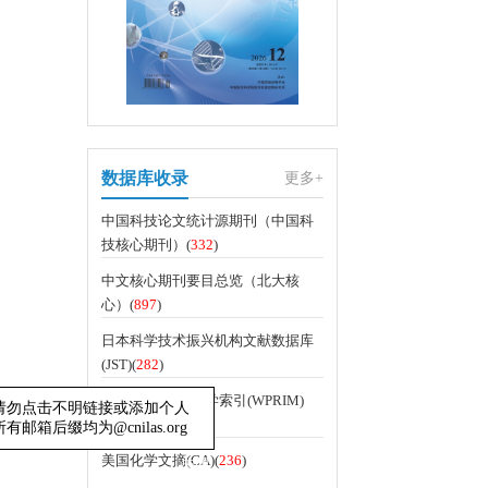
数据库收录
更多+
中国科技论文统计源期刊（中国科
技核心期刊）(
332
)
中文核心期刊要目总览（北大核
心）(
897
)
日本科学技术振兴机构文献数据库
(JST)(
282
)
WHO西太平洋医学索引(WPRIM)
(
111
)
提示！请勿点击不明链接或添加个人
美国化学文摘(CA)(
236
)
辑部所有邮箱后缀均为@cnilas.org