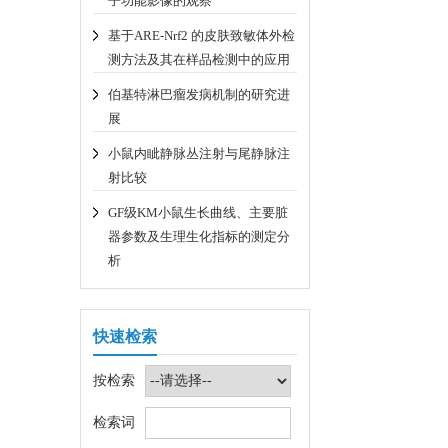
子功能影像的观察
基于ARE-Nrf2 的皮肤致敏体外检
测方法及其在样品检测中的应用
伯基特淋巴瘤发病机制的研究进
展
小鼠内眦静脉丛注射与尾静脉注
射比较
GF级KM小鼠生长曲线、主要脏
器参数及生理生化指标的测定分
析
快速检索
按检索
检索词