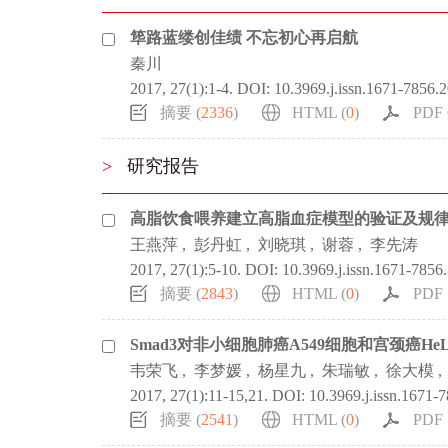
筚路蓝缕创佳绩 不忘初心再启航
秦川
2017, 27(1):1-4.
DOI:
10.3969.j.issn.1671-7856.
摘要 (
2336
)
HTML (
0
)
PDF 
>
研究报告
高脂饮食喂养建立高脂血症模型的验证及规
王燕萍
,
彭丹虹
,
刘晓琪
,
谢蓉
,
李先涛
2017, 27(1):5-10.
DOI:
10.3969.j.issn.1671-7856
摘要 (
2843
)
HTML (
0
)
PDF 
Smad3对非小细胞肺癌A549细胞和宫颈癌H
韦荣飞
,
李梦媛
,
杨星九
,
朱瑞敏
,
徐大模
,
2017, 27(1):11-15,21.
DOI:
10.3969.j.issn.1671-
摘要 (
2541
)
HTML (
0
)
PDF 