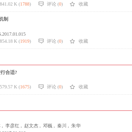
841.02 K (
1788
)
评论 (
0
)
收藏
机制
6.2017.01.015
854.18 K (
1919
)
评论 (
0
)
收藏
行合适?
579.57 K (
1675
)
评论 (
0
)
收藏
林
,
李彦红
,
赵文杰
,
邓巍
,
秦川
,
朱华