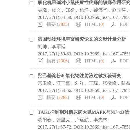
氧化槐果碱对小鼠炎症性疼痛的镇痛作用研
吴璟
,
杨文
,
郑婕
,
杨洋
,
黎伟华
,
赵玉萍
,
2017, 27(1):54-58.
DOI:
10.3969.j.issn.1671-785
摘要 (
2835
)
HTML (
0
)
PDF 
我国动物环境丰富研究论文的文献计量分析
刘帅
,
李军延
2017, 27(1):59-63.
DOI:
10.3969.j.issn.1671-785
摘要 (
2306
)
HTML (
0
)
PDF 
羟乙基淀粉40氯化钠注射液过敏实验研究
宗卫峰
,
汪玉馨
,
刘洋
,
王瑶
,
张微峰
,
陆
2017, 27(1):64-66.
DOI:
10.3969.j.issn.1671-785
摘要 (
2288
)
HTML (
0
)
PDF 
TAK1抑制剂对糖尿病大鼠MAPK与NF-κ
欧阳春
,
张里克
,
卢远航
,
李先林
2017, 27(1):67-72.
DOI:
10.3969.j.issn.1671-785