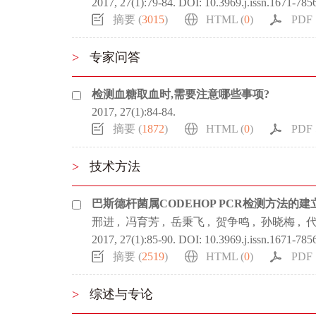
2017, 27(1):79-84.
DOI:
10.3969.j.issn.1671-785
摘要 (
3015
)
HTML (
0
)
PDF 
>
专家问答
检测血糖取血时,需要注意哪些事项?
2017, 27(1):84-84.
摘要 (
1872
)
HTML (
0
)
PDF 
>
技术方法
巴斯德杆菌属CODEHOP PCR检测方法的
邢进
,
冯育芳
,
岳秉飞
,
贺争鸣
,
孙晓梅
,
2017, 27(1):85-90.
DOI:
10.3969.j.issn.1671-785
摘要 (
2519
)
HTML (
0
)
PDF 
>
综述与专论