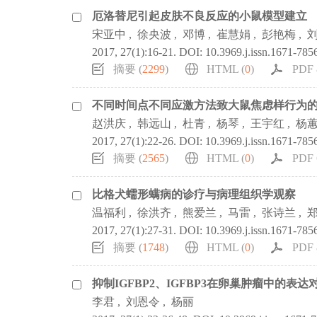
厄洛替尼引起皮肤不良反应的小鼠模型建立
宋亚中
,
徐央波
,
邓博
,
崔慧娟
,
彭艳梅
,
2017, 27(1):16-21.
DOI:
10.3969.j.issn.1671-785
摘要 (
2299
)
HTML (
0
)
PDF 
不同时间点不同应激方法致大鼠焦虑样行为
赵洪庆
,
韩远山
,
杜青
,
杨琴
,
王宇红
,
杨
2017, 27(1):22-26.
DOI:
10.3969.j.issn.1671-785
摘要 (
2565
)
HTML (
0
)
PDF 
比格犬蠕形螨病的诊疗与病理组织学观察
温福利
,
徐洪齐
,
熊爱兰
,
马雷
,
张诗兰
,
2017, 27(1):27-31.
DOI:
10.3969.j.issn.1671-785
摘要 (
1748
)
HTML (
0
)
PDF 
抑制IGFBP2、IGFBP3在卵巢肿瘤中的
李君
,
刘恩令
,
杨丽