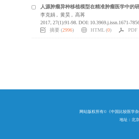
人源肿瘤异种移植模型在精准肿瘤医学中的
李克娟
,
黄昊
,
高苒
2017, 27(1):91-98.
DOI:
10.3969.j.issn.1671-785
摘要 (
2996
)
HTML (
0
)
PDF 
网站版权所有©《中国比较医学
地址：北