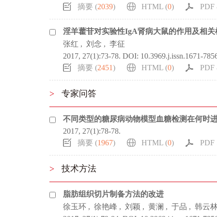
摘要 (
2039
)
HTML (
0
)
PDF 
淫羊藿苷对实验性IgA肾病大鼠的作用及相关
张红
,
刘念
,
李征
2017, 27(1):73-78.
DOI:
10.3969.j.issn.1671-785
摘要 (
2451
)
HTML (
0
)
PDF 
>
专家问答
不同类型的糖尿病动物模型血糖检测在何时进
2017, 27(1):78-78.
摘要 (
1967
)
HTML (
0
)
PDF 
>
技术方法
脂肪组织切片制备方法的改进
徐玉环
,
徐艳峰
,
刘颖
,
黄澜
,
于品
,
韩云