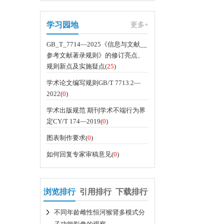
关闭
学习园地
更多+
GB_T_7714—2025《信息与文献__
参考文献著录规则》的修订亮点、
规则新点及实施疑点(
25
)
学术论文编写规则GB/T 7713.2—
2022(
0
)
学术出版规范 期刊学术不端行为界
定CY/T 174—2019(
0
)
图表制作要求(
0
)
如何回复专家审稿意见(
0
)
浏览排行
引用排行
下载排行
不同年龄雌性恒河猴肾多模式分