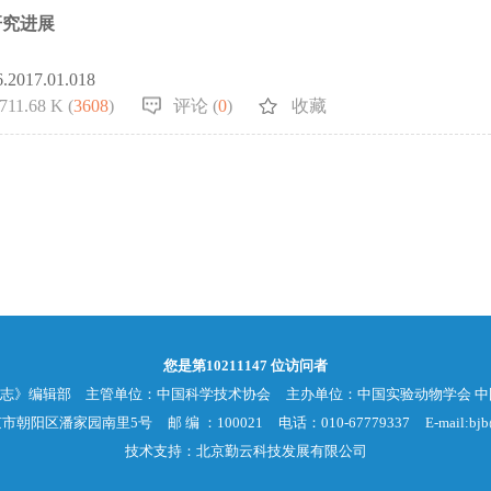
研究进展
6.2017.01.018
711.68 K (
3608
)
评论 (
0
)
收藏
您是第
10211147
位访问者
杂志》编辑部
主管单位：中国科学技术协会
主办单位：中国实验动物学会 
京市朝阳区潘家园南里5号
邮 编 ：100021
电话：010-67779337
E-mail:bjb
技术支持：北京勤云科技发展有限公司