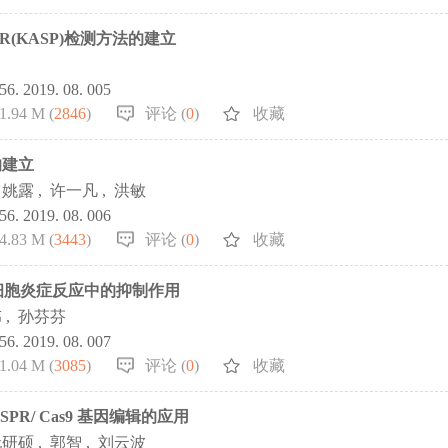
(KASP)检测方法的建立
856. 2019. 08. 005
1.94 M (
2846
)
评论 (
0
)
收藏
的建立
姚露
,
许一凡
,
洪敏
856. 2019. 08. 006
4.83 M (
3443
)
评论 (
0
)
收藏
噬细胞炎症反应中的抑制作用
伟
,
孙芬芬
856. 2019. 08. 007
1.04 M (
3085
)
评论 (
0
)
收藏
R/ Cas9 基因编辑的应用
阮研硕
,
郭智
,
刘云波