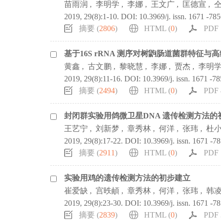
苗雨润
,
李明学
,
李娜
,
王文广
,
匡德宣
,
2019, 29(8):1-10.
DOI:
10.3969/j. issn. 1671 -78
摘要 (
2806
)
HTML (
0
)
PDF 
基于16S rRNA 测序对树鼩肠道菌群特征
黄鑫
,
古文鹏
,
黎晓慧
,
李娜
,
贾杰
,
李明
2019, 29(8):11-16.
DOI:
10.3969/j. issn. 1671 -7
摘要 (
2494
)
HTML (
0
)
PDF 
封闭群实验用鸽微卫星DNA 遗传检测方法的
王艺宁
,
刘新梦
,
章秀林
,
何洋
,
张玮
,
杜
2019, 29(8):17-22.
DOI:
10.3969/j. issn. 1671 -7
摘要 (
2911
)
HTML (
0
)
PDF 
实验用鸡的遗传检测方法的初步建立
崔爱缺
,
宫昳頔
,
章秀林
,
何洋
,
张玮
,
韩
2019, 29(8):23-30.
DOI:
10.3969/j. issn. 1671 -7
摘要 (
2839
)
HTML (
0
)
PDF 