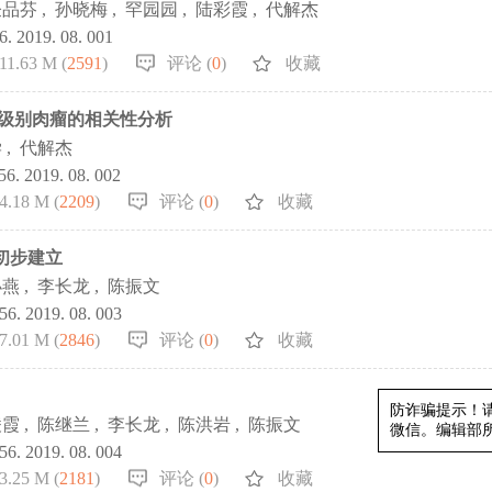
仝品芬
,
孙晓梅
,
罕园园
,
陆彩霞
,
代解杰
56. 2019. 08. 001
11.63 M (
2591
)
评论 (
0
)
收藏
与高级别肉瘤的相关性分析
学
,
代解杰
856. 2019. 08. 002
4.18 M (
2209
)
评论 (
0
)
收藏
初步建立
小燕
,
李长龙
,
陈振文
856. 2019. 08. 003
7.01 M (
2846
)
评论 (
0
)
收藏
凌霞
,
陈继兰
,
李长龙
,
陈洪岩
,
陈振文
856. 2019. 08. 004
防诈骗
3.25 M (
2181
)
评论 (
0
)
收藏
微信。编