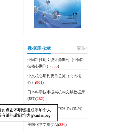
数据库收录
更多+
中国科技论文统计源期刊（中国科
技核心期刊）(
336
)
中文核心期刊要目总览（北大核
心）(
901
)
日本科学技术振兴机构文献数据库
(JST)(
282
)
WHO西太平洋医学索引(WPRIM)
(
112
)
提示！请勿点击不明链接或添加个人
美国化学文摘(CA)(
236
)
辑部所有邮箱后缀均为@cnilas.org