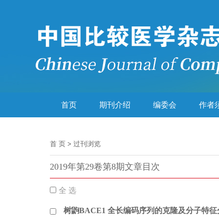
首页
期刊介绍
编委会
作者
首 页
>
过刊浏览
2019年第29卷第8期文章目次
全 选
树鼩BACE1 全长编码序列的克隆及分子特征