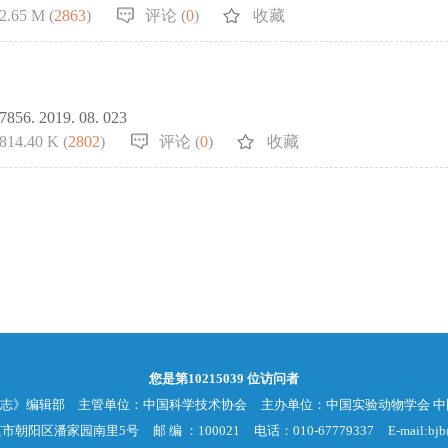
2.65 M (
2863
)
评论 (
0
)
收藏
-7856. 2019. 08. 023
814.40 K (
2802
)
评论 (
0
)
收藏
您是第
10215039
位访问者
杂志》编辑部
主管单位：中国科学技术协会
主办单位：中国实验动物学会 
京市朝阳区潘家园南里5号
邮 编 ：100021
电话：010-67779337
E-mail:bjb