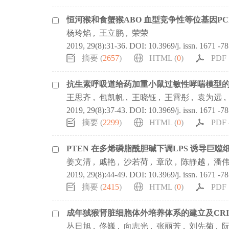
恒河猴和食蟹猴ABO 血型竞争性等位基因PCR
杨玲焰
,
王立鹏
,
荣荣
2019, 29(8):31-36.
DOI:
10.3969/j. issn. 1671 -7
摘要 (
2657
)
HTML (
0
)
PDF 
抗生素呼吸道给药加重小鼠过敏性哮喘模型
王思齐
,
包凯帆
,
王晓钰
,
王霄彤
,
袁为远
,
2019, 29(8):37-43.
DOI:
10.3969/j. issn. 1671 -7
摘要 (
2299
)
HTML (
0
)
PDF 
PTEN 在多烯磷脂酰胆碱下调LPS 诱导巨
姜文清
,
戚艳
,
沙若荷
,
章欣
,
陈静越
,
潘
2019, 29(8):44-49.
DOI:
10.3969/j. issn. 1671 -7
摘要 (
2415
)
HTML (
0
)
PDF 
成年狨猴肾脏细胞体外培养体系的建立及CRISP
丛日旭
,
佟巍
,
向志光
,
张丽芳
,
刘先菊
,