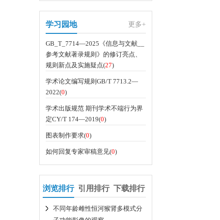
关闭
学习园地
更多+
GB_T_7714—2025《信息与文献__
参考文献著录规则》的修订亮点、
规则新点及实施疑点(
27
)
学术论文编写规则GB/T 7713.2—
2022(
0
)
学术出版规范 期刊学术不端行为界
定CY/T 174—2019(
0
)
图表制作要求(
0
)
如何回复专家审稿意见(
0
)
浏览排行
引用排行
下载排行
不同年龄雌性恒河猴肾多模式分