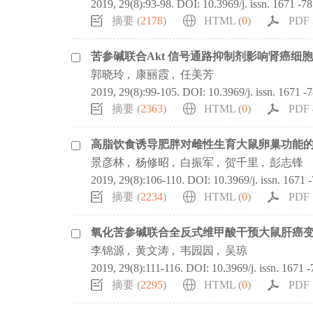
2019, 29(8):93-98.
DOI:
10.3969/j. issn. 1671 -7
摘要 (
2178
)
HTML (
0
)
PDF 
苦参碱联合Akt 信号通路抑制剂影响肾癌细
郭晓玲
,
康丽霞
,
任美芳
2019, 29(8):99-105.
DOI:
10.3969/j. issn. 1671 -
摘要 (
2363
)
HTML (
0
)
PDF 
高脂饮食诱导肥胖对雌性生育大鼠卵巢功能
景彦林
,
杨修昭
,
白振军
,
贺千里
,
彭志锋
2019, 29(8):106-110.
DOI:
10.3969/j. issn. 1671 
摘要 (
2234
)
HTML (
0
)
PDF 
氧化苦参碱联合全反式维甲酸干预大鼠肝癌
李锦源
,
黄文涛
,
韦园园
,
吴琼
2019, 29(8):111-116.
DOI:
10.3969/j. issn. 1671 
摘要 (
2295
)
HTML (
0
)
PDF 