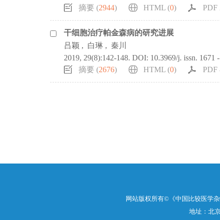
摘要 (
2944
)
HTML (
0
)
PDF 
干细胞治疗帕金森病的研究进展
吕颖
,
白琳
,
秦川
2019, 29(8):142-148.
DOI:
10.3969/j. issn. 1671 
摘要 (
2676
)
HTML (
0
)
PDF 
网站版权所有©《中国比较医学
地址：北