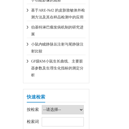
子功能影像的观察
基于ARE-Nrf2 的皮肤致敏体外检
测方法及其在样品检测中的应用
伯基特淋巴瘤发病机制的研究进
展
小鼠内眦静脉丛注射与尾静脉注
射比较
GF级KM小鼠生长曲线、主要脏
器参数及生理生化指标的测定分
析
快速检索
按检索
检索词