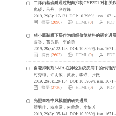
二烯丙基硫醚通过靶向抑制CYP2E1 对相
庞硕
,
吕丹
,
张连峰
2019, 29(8):117-121.
DOI:
10.3969/j. issn. 1671 
摘要 (
2896
)
HTML (
0
)
PDF 
猪小肠黏膜下层作为组织修复材料的研究进
粟香
,
葛良鹏
,
李前勇
2019, 29(8):122-128.
DOI:
10.3969/j. issn. 1671 
摘要 (
2602
)
HTML (
0
)
PDF 
自噬抑制剂3-MA 在神经系统疾病中的作用
封秀梅
,
许明敏
,
黄辰
,
李瑛
,
张微
2019, 29(8):129-134.
DOI:
10.3969/j. issn. 1671 
摘要 (
2736
)
HTML (
0
)
PDF 
光照血栓中风模型的研究进展
翟羽佳
,
穆寒露
,
何蓉蓉
,
李怡芳
2019, 29(8):135-141.
DOI:
10.3969/j. issn. 1671 