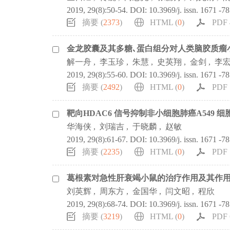
2019, 29(8):50-54.
DOI:
10.3969/j. issn. 1671 -7
摘要 (
2373
)
HTML (
0
)
PDF 
金龙胶囊及其多糖､蛋白组分对人类脑胶质瘤
解一舟
,
李玉珍
,
朱慧
,
史英翔
,
金剑
,
李
2019, 29(8):55-60.
DOI:
10.3969/j. issn. 1671 -7
摘要 (
2492
)
HTML (
0
)
PDF 
靶向HDAC6 信号抑制非小细胞肺癌A549 
华海侠
,
刘瑞吉
,
于晓麟
,
赵敏
2019, 29(8):61-67.
DOI:
10.3969/j. issn. 1671 -7
摘要 (
2235
)
HTML (
0
)
PDF 
葛根素对急性肝衰竭小鼠的治疗作用及其作
刘英辉
,
周东方
,
金国华
,
闫文昭
,
程欣
2019, 29(8):68-74.
DOI:
10.3969/j. issn. 1671 -7
摘要 (
3219
)
HTML (
0
)
PDF 