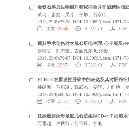
金钗石斛总生物碱对糖尿病合并非酒精性脂
黄琦
,
廖鑫
,
吴芹
,
王攀
,
石京山
2019, 29(8):75-78.
DOI:
10.3969/j. issn. 1671 -7
摘要 (
2684
)
HTML (
0
)
PDF 
截肢手术创伤对大鼠心脏电生理､心功能及eN
赵桂香
,
刘志强
,
古丽扎尔·吐尔逊
2019, 29(8):79-87.
DOI:
10.3969/j. issn. 1671 -7
摘要 (
2567
)
HTML (
0
)
PDF 
FCRL3 在原发性肝癌中的表达及其对肝癌细胞
孙建海
,
马燕凌
,
魏武杰
,
晏菲
,
方红艳
,
2019, 29(8):88-92.
DOI:
10.3969/j. issn. 1671 -7
摘要 (
2357
)
HTML (
0
)
PDF 
妊娠糖尿病母鼠胎儿心脏组织CD4
+
T 细胞
万雪超
,
卢秋芬
,
何玉玲
,
方艳