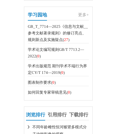
学习园地
更多+
GB_T_7714—2025《信息与文献__
参考文献著录规则》的修订亮点、
规则新点及实施疑点(
27
)
学术论文编写规则GB/T 7713.2—
2022(
0
)
学术出版规范 期刊学术不端行为界
定CY/T 174—2019(
0
)
图表制作要求(
0
)
如何回复专家审稿意见(
0
)
浏览排行
引用排行
下载排行
不同年龄雌性恒河猴肾多模式分