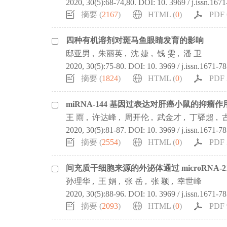
2020, 30(5):68-74,80.
DOI:
10. 3969 / j.issn.167
摘要 (
2167
)
HTML (
0
)
PDF 
四种有机溶剂对斑马鱼眼睛发育的影响
邸亚男
,
朱丽英
,
沈 婕
,
钱 雯
,
潘 卫
2020, 30(5):75-80.
DOI:
10. 3969 / j.issn.1671-7
摘要 (
1824
)
HTML (
0
)
PDF 
miRNA-144 基因过表达对肝癌小鼠的抑瘤
王 雨
,
许达峰
,
周开伦
,
武金才
,
丁驿超
,
2020, 30(5):81-87.
DOI:
10. 3969 / j.issn.1671-7
摘要 (
2554
)
HTML (
0
)
PDF 
间充质干细胞来源的外泌体通过 microRNA
孙理华
,
王 娟
,
张 岳
,
张 颖
,
幸世峰
2020, 30(5):88-96.
DOI:
10. 3969 / j.issn.1671-7
摘要 (
2093
)
HTML (
0
)
PDF 