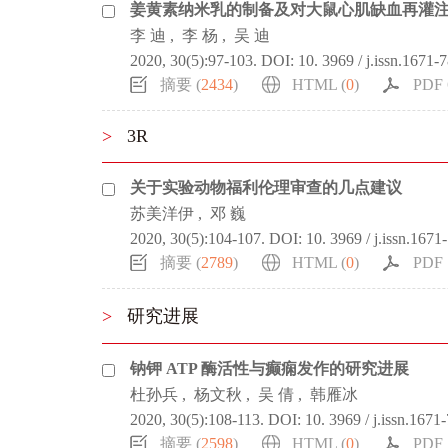
姜黄素纳米乳的制备及对大鼠心肌缺血再灌
李 迪
,
李 杨
,
吴 迪
2020, 30(5):97-103.
DOI:
10. 3969 / j.issn.1671-
摘要 (
2434
)
HTML (
0
)
PDF 
>
3R
关于实验动物福利伦理审查的几点建议
苏美洋伊
,
邓 巍
2020, 30(5):104-107.
DOI:
10. 3969 / j.issn.1671
摘要 (
2789
)
HTML (
0
)
PDF 
>
研究进展
钠钾 ATP 酶活性与癫痫发作的研究进展
杜孙兵
,
杨文秋
,
吴 倩
,
韩雁冰
2020, 30(5):108-113.
DOI:
10. 3969 / j.issn.1671
摘要 (
2598
)
HTML (
0
)
PDF 