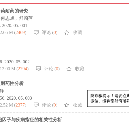
多药耐药的研究
何志旭
,
舒莉萍
. 2020. 05. 001
2.66 M (
2469
)
评论 (
0
)
收藏
56. 2020. 05. 002
12.00 M (
2794
)
评论 (
0
)
收藏
及耐药性分析
 静
856. 2020. 05. 003
2.52 M (
2377
)
评论 (
0
)
收藏
防诈骗提示！
微信。编辑部所有
血浆细胞因子与疾病指征的相关性分析