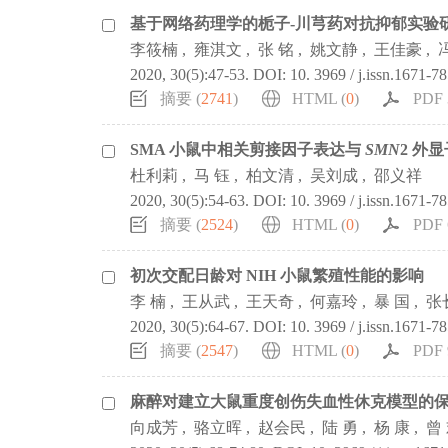
基于网络药理学的栀子-川芎药对抗抑郁实验
李筱楠
,
雍淇文
,
张 铭
,
姚文静
,
王佳豪
,
2020, 30(5):47-53.
DOI:
10. 3969 / j.issn.1671-7
摘要 (
2741
)
HTML (
0
)
PDF 
SMA 小鼠中相关剪接因子表达与
SMN
2 外
杜利莉
,
马 钰
,
柏文清
,
吴刘成
,
邵义祥
2020, 30(5):54-63.
DOI:
10. 3969 / j.issn.1671-7
摘要 (
2524
)
HTML (
0
)
PDF 
初次交配日龄对 NIH 小鼠繁殖性能的影响
李 楠
,
王从武
,
王天奇
,
何嘉玲
,
暴 国
,
张
2020, 30(5):64-67.
DOI:
10. 3969 / j.issn.1671-7
摘要 (
2547
)
HTML (
0
)
PDF 
麻醉对建立大鼠重度创伤失血性休克模型的
向成芳
,
骆立晖
,
赵会民
,
陆 勇
,
杨 康
,
曾