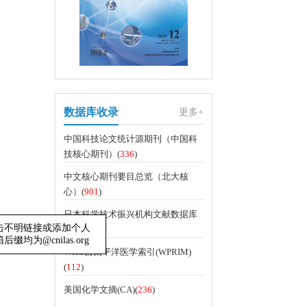
数据库收录
更多+
中国科技论文统计源期刊（中国科
技核心期刊）(
336
)
中文核心期刊要目总览（北大核
心）(
901
)
日本科学技术振兴机构文献数据库
(JST)(
282
)
WHO西太平洋医学索引(WPRIM)
请勿点击不明链接或添加个人
(
112
)
邮箱后缀均为@cnilas.org
美国化学文摘(CA)(
236
)
关闭