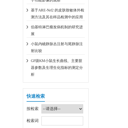
子功能影像的观察
基于ARE-Nrf2 的皮肤致敏体外检
测方法及其在样品检测中的应用
伯基特淋巴瘤发病机制的研究进
展
小鼠内眦静脉丛注射与尾静脉注
射比较
GF级KM小鼠生长曲线、主要脏
器参数及生理生化指标的测定分
析
快速检索
按检索
检索词