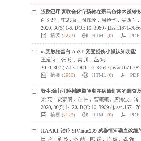
汉防己甲素联合化疗药物在斑马鱼体内逆转
向文碧
,
李志操
,
周栋珍
,
周艳华
,
吴西军
,
2020, 30(5):1-6.
DOI:
10. 3969 / j.issn.1671-7856
摘要 (
2273
)
HTML (
0
)
PDF 
α-突触核蛋白 A53T 突变损伤小鼠认知功能
王嫚诗
,
张 玲
,
秦 川
,
丛 斌
2020, 30(5):7-13.
DOI:
10. 3969 / j.issn.1671-78
摘要 (
2950
)
HTML (
0
)
PDF 
野生瑶山亚种树鼩粪便潜在病原细菌的调查
梁 亮
,
贾蒙纲
,
金 伟
,
曹颖颖
,
唐海波
,
冷
2020, 30(5):14-20.
DOI:
10. 3969 / j.issn.1671-7
摘要 (
2129
)
HTML (
0
)
PDF 
HAART 治疗 SIVmac239 感染恒河猴
田 龙
,
童 玲
,
丛 喆
,
陈 霆
,
薛 婧
,
魏 强