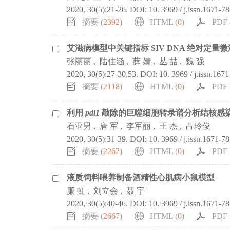
2020, 30(5):21-26.
DOI:
10. 3969 / j.issn.1671-7
摘要 (
2392
)
HTML (
0
)
PDF 
艾滋病模型中关键指标 SIV DNA 绝对定量
张丽丽
,
陆佳涵
,
薛 婧
,
丛 喆
,
魏 强
2020, 30(5):27-30,53.
DOI:
10. 3969 / j.issn.167
摘要 (
2118
)
HTML (
0
)
PDF 
利用
pdl1
敲除的巨噬细胞转录谱分析结核感染中
石亚男
,
唐 军
,
李军丽
,
王 杰
,
占玲俊
2020, 30(5):31-39.
DOI:
10. 3969 / j.issn.1671-7
摘要 (
2262
)
HTML (
0
)
PDF 
液质饲料喂养制备酒精性心肌病小鼠模型
廉 虹
,
刘立会
,
聂 宇
2020, 30(5):40-46.
DOI:
10. 3969 / j.issn.1671-7
摘要 (
2667
)
HTML (
0
)
PDF 