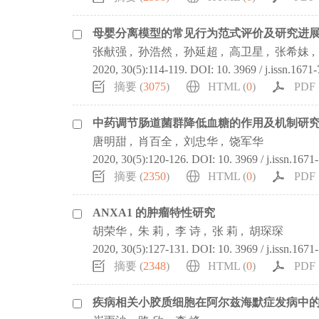
母婴分离模型的常见行为范式评价及研究进
张献强
,
孙浩然
,
孙延超
,
高卫星
,
张希妹
,
2020, 30(5):114-119.
DOI:
10. 3969 / j.issn.1671
摘要 (
3075
)
HTML (
0
)
PDF 
中药调节肠道菌群降低血糖的作用及机制研
唐明甜
,
肖百全
,
刘忠华
,
饶军华
2020, 30(5):120-126.
DOI:
10. 3969 / j.issn.1671
摘要 (
2350
)
HTML (
0
)
PDF 
ANXA1 的肿瘤特性研究
胡荣华
,
朱 莉
,
李 诗
,
张 莉
,
胡琛琛
2020, 30(5):127-131.
DOI:
10. 3969 / j.issn.1671
摘要 (
2348
)
HTML (
0
)
PDF 
疾病相关小胶质细胞在阿尔兹海默症发病中