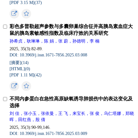
[PDF 3.15 M](
37
)
彩色多普勒超声参数与多囊卵巢综合征并高胰岛素血症大
鼠的胰岛素敏感性指数及临床疗效的关系研究
孙希贞，耿琳琳，陈 娟，张 蔚，孙德明，李 楠
2025, 35(3):82-89.
DOI: 10.3969/j.issn.1671-7856.2025.03.008
[摘要](
14
)
[HTML](
0
)
[PDF 1.11 M](
42
)
不同内参蛋白在急性高原缺氧诱导肺损伤中的表达变化及
选择
刘 佳，张小玉，张依曼，王 飞，来宝长，张 俊，乌仁塔娜，郑晓
晖，田红燕，殷 倩
2025, 35(3):90-99,146.
DOI: 10.3969/j.issn.1671-7856.2025.03.009