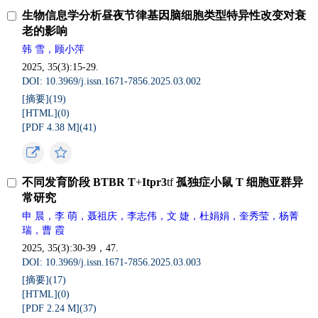
生物信息学分析昼夜节律基因脑细胞类型特异性改变对衰
老的影响
韩 雪，顾小萍
2025, 35(3):15-29.
DOI: 10.3969/j.issn.1671-7856.2025.03.002
[摘要](
19
)
[HTML](
0
)
[PDF 4.38 M](
41
)
不同发育阶段 BTBR T
+
Itpr3
tf
孤独症小鼠 T 细胞亚群异
常研究
申 晨，李 萌，聂祖庆，李志伟，文 婕，杜娟娟，奎秀莹，杨菁
瑞，曹 霞
2025, 35(3):30-39，47.
DOI: 10.3969/j.issn.1671-7856.2025.03.003
[摘要](
17
)
[HTML](
0
)
[PDF 2.24 M](
37
)