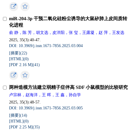
miR-204-3p 干预二氧化硅粉尘诱导的大鼠矽肺上皮间质转
化进程
俞 静，陈 芳，胡文选，皮洋阳，张 玺，王露凝，赵 萍，王发选
2025, 35(3):40-47.
DOI: 10.3969/j.issn.1671-7856.2025.03.004
[摘要](
22
)
[HTML](
0
)
[PDF 2.16 M](
41
)
两种造模方法建立弱精子症伴高 SDF 小鼠模型的比较研究
卢宗林，赵海洋，王 晖，王 鑫，孙自学
2025, 35(3):48-57.
DOI: 10.3969/j.issn.1671-7856.2025.03.005
[摘要](
14
)
[HTML](
0
)
[PDF 2.25 M](
35
)