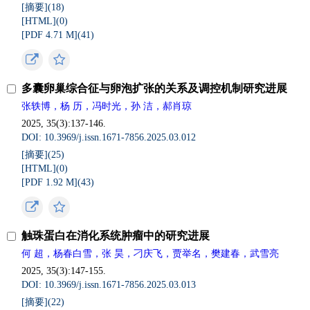
[摘要](
18
)
[HTML](
0
)
[PDF 4.71 M](
41
)
多囊卵巢综合征与卵泡扩张的关系及调控机制研究进展
张轶博，杨 历，冯时光，孙 洁，郝肖琼
2025, 35(3):137-146.
DOI: 10.3969/j.issn.1671-7856.2025.03.012
[摘要](
25
)
[HTML](
0
)
[PDF 1.92 M](
43
)
触珠蛋白在消化系统肿瘤中的研究进展
何 超，杨春白雪，张 昊，刁庆飞，贾举名，樊建春，武雪亮
2025, 35(3):147-155.
DOI: 10.3969/j.issn.1671-7856.2025.03.013
[摘要](
22
)