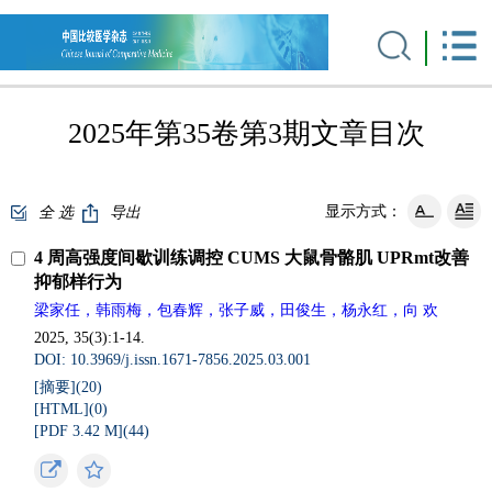
2025年第35卷第3期文章目次
显示方式：
全 选
导出
4 周高强度间歇训练调控 CUMS 大鼠骨骼肌 UPRmt改善
抑郁样行为
梁家任，韩雨梅，包春辉，张子威，田俊生，杨永红，向 欢
2025, 35(3):1-14.
DOI: 10.3969/j.issn.1671-7856.2025.03.001
[摘要](
20
)
[HTML](
0
)
[PDF 3.42 M](
44
)