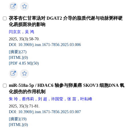
茯苓杏仁甘草汤对 DGAT2 介导的脂质代谢与动脉粥样硬
化易损斑块的影响
闫京京，吴 鸿
2025, 35(3):58-70.
DOI: 10.3969/j.issn.1671-7856.2025.03.006
[摘要](
27
)
[HTML](
0
)
[PDF 4.85 M](
50
)
miR-518a-5p / HDAC6 轴参与卵巢癌 SKOV3 细胞DNA 氧
化损伤的作用机制
朱 玲，蔡伟莉，刘 超，许国莹，张 苗，叶耘峰
2025, 35(3):71-81.
DOI: 10.3969/j.issn.1671-7856.2025.03.007
[摘要](
19
)
[HTML](
0
)