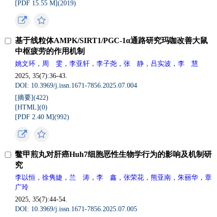
[PDF 15.55 M](
2019
)
基于线粒体AMPK/SIRT1/PGC-1α通路研究玛咖改善大鼠
中枢疲劳的作用机制
姚文环，周 雯，李亚轩，李子尧，张 静，吕实波，李 慧
2025, 35(7):36-43.
DOI: 10.3969/j.issn.1671-7856.2025.07.004
[摘要](
422
)
[HTML](
0
)
[PDF 2.40 M](
992
)
鳖甲煎丸对肝癌Huh7细胞恶性生物学行为的影响及机制研
究
李以恒，徐隽婕，兰 涛，李 鑫，张荣花，熊亚南，朱丽华，章
广玲
2025, 35(7):44-54.
DOI: 10.3969/j.issn.1671-7856.2025.07.005