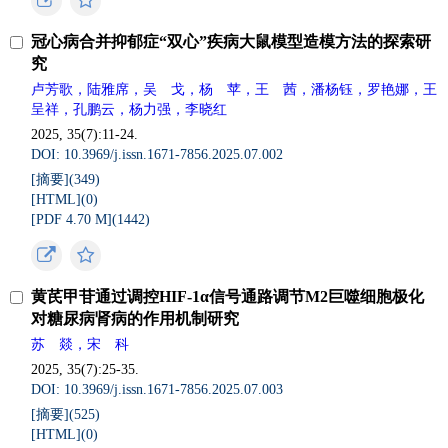
冠心病合并抑郁症“双心”疾病大鼠模型造模方法的探索研
究
卢芳歌，陆雅席，吴 戈，杨 苹，王 茜，潘杨钰，罗艳娜，王
呈祥，孔鹏云，杨力强，李晓红
2025, 35(7):11-24.
DOI: 10.3969/j.issn.1671-7856.2025.07.002
[摘要](
349
)
[HTML](
0
)
[PDF 4.70 M](
1442
)
黄芪甲苷通过调控HIF-1α信号通路调节M2巨噬细胞极化
对糖尿病肾病的作用机制研究
苏 燚，宋 科
2025, 35(7):25-35.
DOI: 10.3969/j.issn.1671-7856.2025.07.003
[摘要](
525
)
[HTML](
0
)