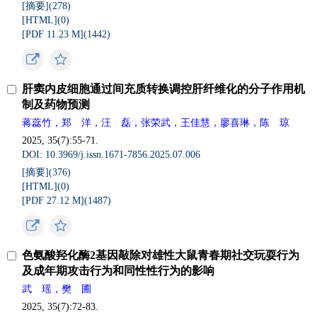
[摘要](
278
)
[HTML](
0
)
[PDF 11.23 M](
1442
)
肝窦内皮细胞通过间充质转换调控肝纤维化的分子作用机
制及药物预测
蒋蕊竹，郑 洋，汪 磊，张荣武，王佳慧，廖喜琳，陈 琼
2025, 35(7):55-71.
DOI: 10.3969/j.issn.1671-7856.2025.07.006
[摘要](
376
)
[HTML](
0
)
[PDF 27.12 M](
1487
)
色氨酸羟化酶2基因敲除对雄性大鼠青春期社交玩耍行为
及成年期攻击行为和同性性行为的影响
武 瑶，樊 圃
2025, 35(7):72-83.