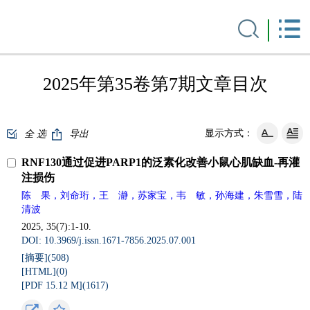
2025年第35卷第7期文章目次
显示方式：
全 选
导出
RNF130通过促进PARP1的泛素化改善小鼠心肌缺血-再灌
注损伤
陈 果，刘命珩，王 瀞，苏家宝，韦 敏，孙海建，朱雪雪，陆
清波
2025, 35(7):1-10.
DOI: 10.3969/j.issn.1671-7856.2025.07.001
[摘要](
508
)
[HTML](
0
)
[PDF 15.12 M](
1617
)